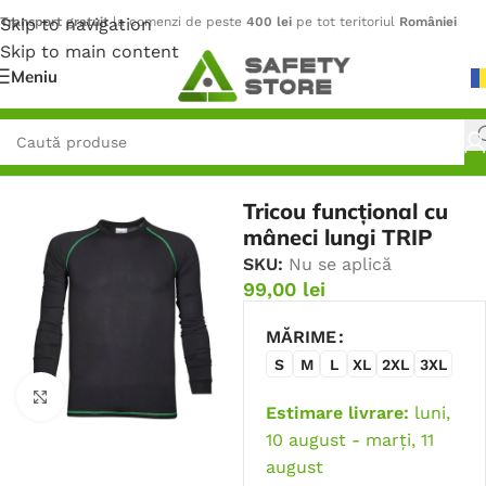
Skip to navigation
Transport gratuit
la comenzi de peste
400 lei
pe tot teritoriul
României
Skip to main content
Meniu
Prima pagină
/
Outdoor
/
Lenjerie de corp
Tricou funcțional cu
mâneci lungi TRIP
SKU:
Nu se aplică
99,00
lei
MĂRIME
S
M
L
XL
2XL
3XL
Faceți click pentru a mări
Estimare livrare:
luni,
10 august - marți, 11
august