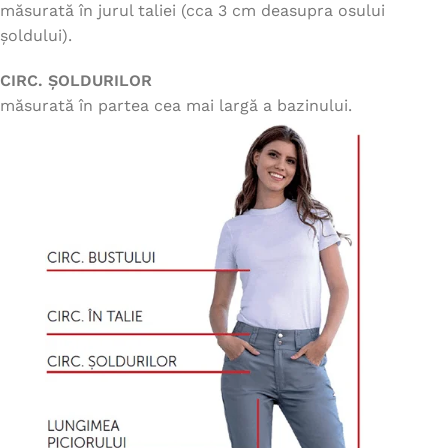
măsurată în jurul taliei (cca 3 cm deasupra osului
șoldului).
CIRC. ȘOLDURILOR
măsurată în partea cea mai largă a bazinului.