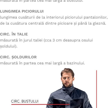
măsurată în partea cea mai largă a bustului.
LUNGIMEA PICIORULUI
lungimea cusăturii de la interiorul piciorului pantalonilor,
de la cusătura centrală dintre picioare și până la gleznă.
CIRC. ÎN TALIE
măsurată în jurul taliei (cca 3 cm deasupra osului
șoldului).
CIRC. ȘOLDURILOR
măsurată în partea cea mai largă a bazinului.