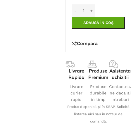
ADAUGĂ ÎN COȘ
Compara
Livrare
Produse
Asistenta
Rapida
Premium
achizitii
Livrare
Produse
Contactea
curier
durabile
ne daca ai
rapid
in timp
intrebari
Produs disponibil și în SEAP. Solicită
listarea aici sau în notele de
comandă.