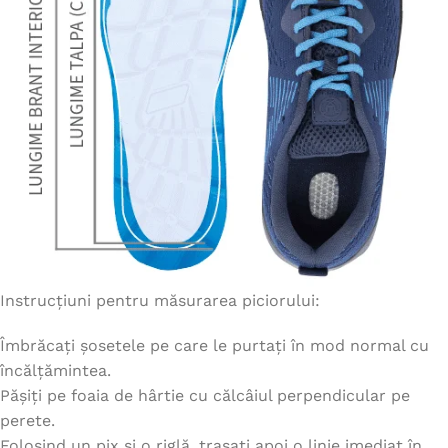
Instrucțiuni pentru măsurarea piciorului:
Îmbrăcați șosetele pe care le purtați în mod normal cu
încălțămintea.
Pășiți pe foaia de hârtie cu călcâiul perpendicular pe
perete.
Folosind un pix și o riglă, trasați apoi o linie imediat în