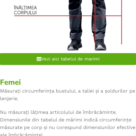
Vezi aici tabelul de marimi
Femei
Măsurați circumferința bustului, a taliei și a șoldurilor pe
lenjerie.
Nu măsurați lățimea articolului de îmbrăcăminte.
Dimensiunile din tabelul de mărimi indică circumferințe
măsurate pe corp și nu corespund dimensiunilor efective
ale îmbrăcămintei.