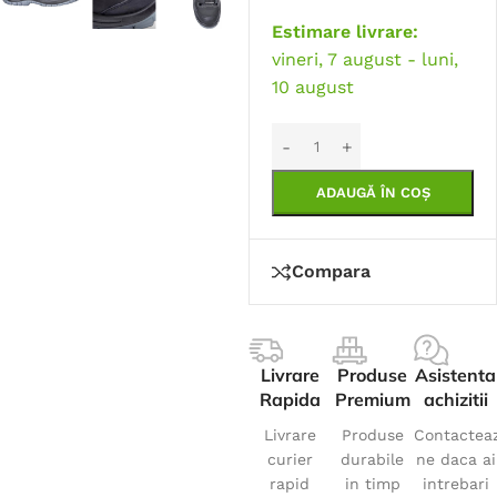
Estimare livrare:
vineri, 7 august - luni,
10 august
ADAUGĂ ÎN COȘ
Compara
Livrare
Produse
Asistenta
Rapida
Premium
achizitii
Livrare
Produse
Contactea
curier
durabile
ne daca ai
rapid
in timp
intrebari