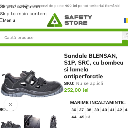
Skip to navigation
Transport gratuit
la comenzi de peste
400 lei
pe tot teritoriul
României
Skip to main content
Meniu
Prima pagină
/
Încălțăminte
/
Sandale
Sandale BLENSAN,
S1P, SRC, cu bombeu
si lamela
antiperforatie
SKU:
Nu se aplică
252,00
lei
MARIME INCALTAMINTE
Faceți click pentru a mări
36
37
38
39
40
41
42
4
44
45
+3