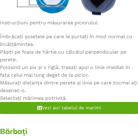
Instrucțiuni pentru măsurarea piciorului:
Îmbrăcați șosetele pe care le purtați în mod normal cu
încălțămintea.
Pășiți pe foaia de hârtie cu călcâiul perpendicular pe
perete.
Folosind un pix și o riglă, trasați apoi o linie imediat în
fața celui mai lung deget de la picior.
Măsurați distanța dintre perete și linia pe care tocmai ați
desenat-o.
Selectați mărimea potrivită.
Vezi aici tabelul de marimi
Bărbați