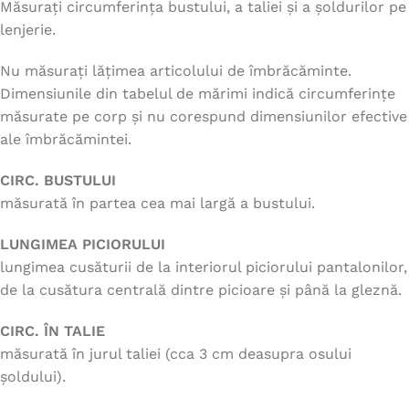
Măsurați circumferința bustului, a taliei și a șoldurilor pe
lenjerie.
Nu măsurați lățimea articolului de îmbrăcăminte.
Dimensiunile din tabelul de mărimi indică circumferințe
măsurate pe corp și nu corespund dimensiunilor efective
ale îmbrăcămintei.
CIRC. BUSTULUI
măsurată în partea cea mai largă a bustului.
LUNGIMEA PICIORULUI
lungimea cusăturii de la interiorul piciorului pantalonilor,
de la cusătura centrală dintre picioare și până la gleznă.
CIRC. ÎN TALIE
măsurată în jurul taliei (cca 3 cm deasupra osului
șoldului).