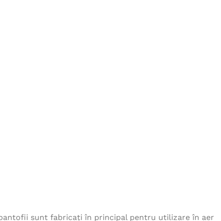
inchis
226,00
lei
Pantaloni COOL TREND
verde
115,00
lei
Jacheta de iarna RIVER -
albastru
270,00
lei
Sort pentru sudura MARIN
cu umeri acoperiti
82,00
lei
tofii sunt fabricați în principal pentru utilizare în aer