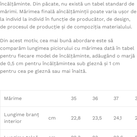
încălțăminte. Din păcate, nu există un tabel standard de
mărimi. Mărimea finală aîncălțăminții poate varia ușor de
la individ la individ în funcție de producător, de design,
de procesul de producție și de compoziția materialului.
Din acest motiv, cea mai bună abordare este să
comparăm lungimea piciorului cu mărimea dată în tabel
pentru fiecare model de încălțăminte, adăugând o marjă
de 0,5 cm pentru încălțămintea sub gleznă și 1 cm
pentru cea pe gleznă sau mai înaltă.
Mărime
35
36
37
Lungime branț
cm
22,8
23,5
24,1
interior