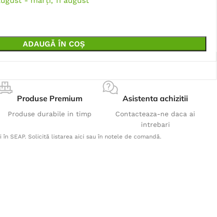
august - marți, 11 august
ADAUGĂ ÎN COȘ
Produse Premium
Asistenta achizitii
Produse durabile in timp
Contacteaza-ne daca ai
intrebari
i în SEAP. Solicită listarea aici sau în notele de comandă.
Produse Populare
Jacheta CITYCONIC - gri