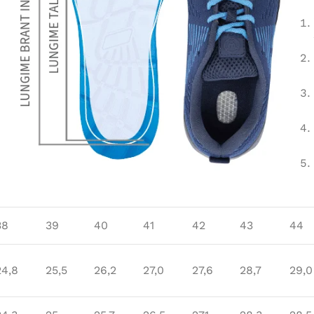
38
39
40
41
42
43
44
24,8
25,5
26,2
27,0
27,6
28,7
29,0