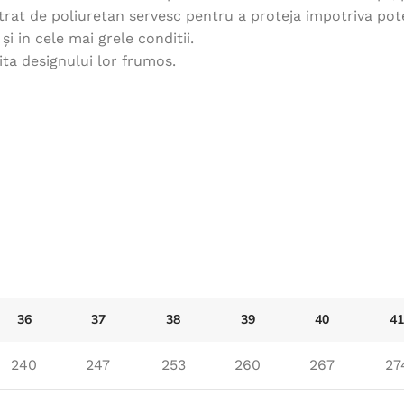
 strat de poliuretan servesc pentru a proteja impotriva po
Îmbrăcăminte de Lucru
și in cele mai grele conditii.
rita designului lor frumos.
vezi produse
36
37
38
39
40
41
240
247
253
260
267
27