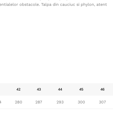
tentialelor obstacole.
Talpa din cauciuc si phylon, atent
42
43
44
45
46
4
280
287
293
300
307