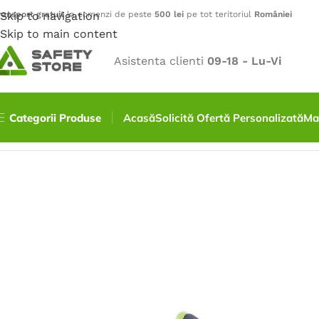
ransport gratuit
Skip to navigation
la comenzi de peste
500 lei
pe tot teritoriul
României
Skip to main content
Asistenta clienti
09-18 - Lu-Vi
Categorii Produse
Acasă
Solicită Ofertă Personalizată
Ma
Prima pagină
/
Outdoor
/
Încălțăminte
/
Pantofi
/
Pantofi tr