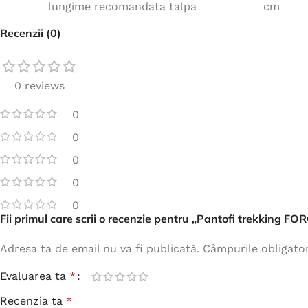
lungime recomandata talpa
cm
Recenzii (0)
0 reviews
0
0
0
0
0
Fii primul care scrii o recenzie pentru „Pantofi trekking FO
Adresa ta de email nu va fi publicată.
Câmpurile obligato
Evaluarea ta
*
Recenzia ta
*