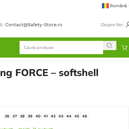
Română
il:
Contact@Safety-Store.ro
Despre Noi
ing FORCE – softshell
36
37
38
39
40
41
42
43
44
45
46