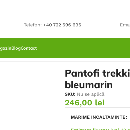
Telefon:
+40 722 696 696
Ema
gazin
Blog
Contact
ekking FORCE – softshell bleumarin
Pantofi trekk
bleumarin
SKU:
Nu se aplică
246,00
lei
MARIME INCALTAMINTE