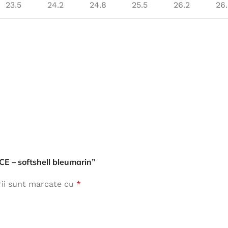
23.5
24.2
24.8
25.5
26.2
26
RCE – softshell bleumarin”
rii sunt marcate cu
*