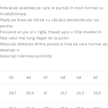
Îmbrăcați șosetele pe care le purtați în mod normal cu
încălțămintea.
Pășiți pe foaia de hârtie cu călcâiul perpendicular pe
perete.
Folosind un pix și o riglă, trasați apoi o linie imediat în
fața celui mai lung deget de la picior.
Măsurați distanța dintre perete și linia pe care tocmai ați
desenat-o.
Selectați mărimea potrivită.
45
46
47
48
49
50
29,7
30,4
31
31,7
32,3
33,0