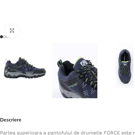
Jachete
Hanorace
Veste
Faceți click pentru a mări
Tricouri
Pelerine
Costume
Combinezoane
Halate
Șorțuri
Fleece
Accesorii
Descriere
Partea superioara a pantofului de drumetie FORCE este real