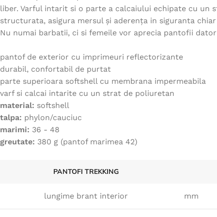
liber.
Varful intarit si o parte a calcaiului echipate cu un
structurata, asigura mersul și aderența in siguranta chiar 
Nu numai barbatii, ci si femeile vor aprecia pantofii dato
pantof de exterior cu imprimeuri reflectorizante
durabil, confortabil de purtat
parte superioara softshell cu membrana impermeabila
varf si calcai intarite cu un strat de poliuretan
material:
softshell
talpa:
phylon/cauciuc
marimi:
36 - 48
greutate:
380 g (pantof marimea 42)
PANTOFI TREKKING
lungime brant interior
mm