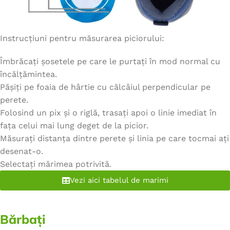
Instrucțiuni pentru măsurarea piciorului:
Îmbrăcați șosetele pe care le purtați în mod normal cu
încălțămintea.
Pășiți pe foaia de hârtie cu călcâiul perpendicular pe
perete.
Folosind un pix și o riglă, trasați apoi o linie imediat în
fața celui mai lung deget de la picior.
Măsurați distanța dintre perete și linia pe care tocmai ați
desenat-o.
Selectați mărimea potrivită.
Vezi aici tabelul de marimi
Bărbați