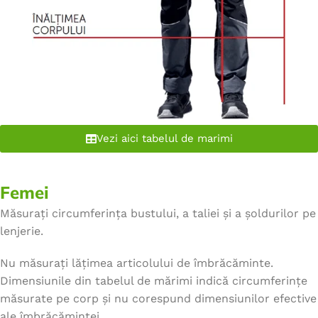
Vezi aici tabelul de marimi
Femei
Măsurați circumferința bustului, a taliei și a șoldurilor pe
lenjerie.
Nu măsurați lățimea articolului de îmbrăcăminte.
Dimensiunile din tabelul de mărimi indică circumferințe
măsurate pe corp și nu corespund dimensiunilor efective
ale îmbrăcămintei.