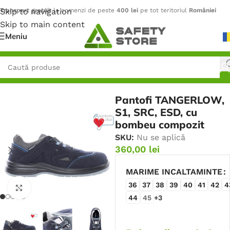
Skip to navigation
Transport gratuit
la comenzi de peste
400 lei
pe tot teritoriul
României
Skip to main content
Meniu
Prima pagină
/
Încălțăminte
/
Pantofi
Pantofi TANGERLOW,
S1, SRC, ESD, cu
bombeu compozit
SKU:
Nu se aplică
360,00
lei
MARIME INCALTAMINTE
36
37
38
39
40
41
42
4
Faceți click pentru a mări
44
45
+3