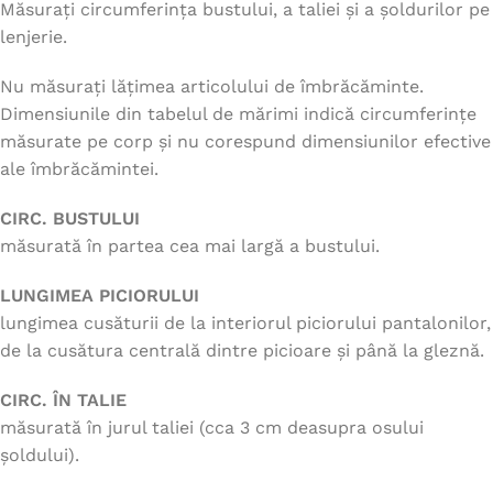
Măsurați circumferința bustului, a taliei și a șoldurilor pe
lenjerie.
Nu măsurați lățimea articolului de îmbrăcăminte.
Dimensiunile din tabelul de mărimi indică circumferințe
măsurate pe corp și nu corespund dimensiunilor efective
ale îmbrăcămintei.
CIRC. BUSTULUI
măsurată în partea cea mai largă a bustului.
LUNGIMEA PICIORULUI
lungimea cusăturii de la interiorul piciorului pantalonilor,
de la cusătura centrală dintre picioare și până la gleznă.
CIRC. ÎN TALIE
măsurată în jurul taliei (cca 3 cm deasupra osului
șoldului).