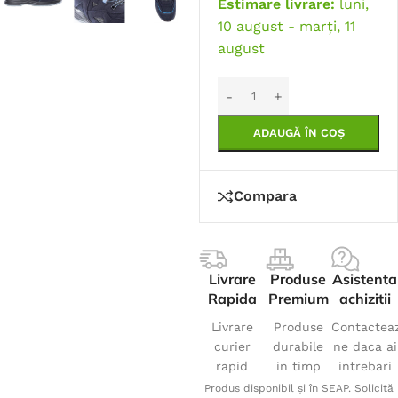
Estimare livrare:
luni,
10 august - marți, 11
august
ADAUGĂ ÎN COȘ
Compara
Livrare
Produse
Asistenta
Rapida
Premium
achizitii
Livrare
Produse
Contactea
curier
durabile
ne daca ai
rapid
in timp
intrebari
Produs disponibil și în SEAP. Solicită