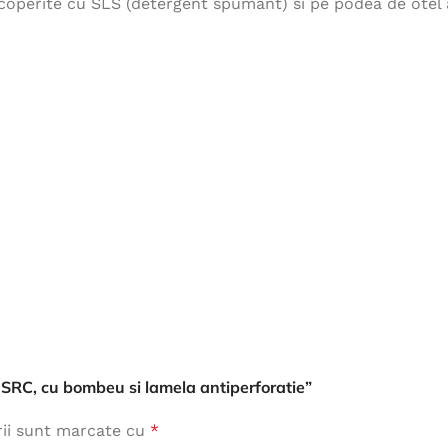
acoperite cu SLS (detergent spumant) si pe podea de otel a
Îmbrăcăminte de Lucru
vezi produse
, SRC, cu bombeu si lamela antiperforatie”
rii sunt marcate cu
*