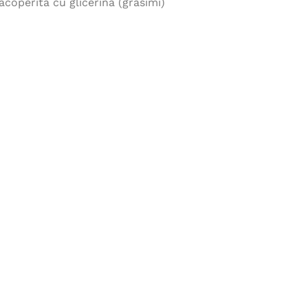
coperita cu glicerina (grasimi)