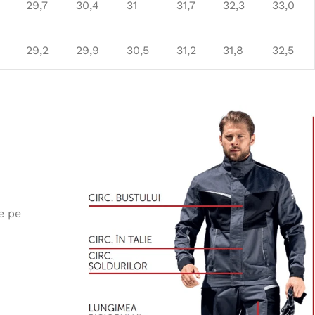
29,7
30,4
31
31,7
32,3
33,0
29,2
29,9
30,5
31,2
31,8
32,5
e pe