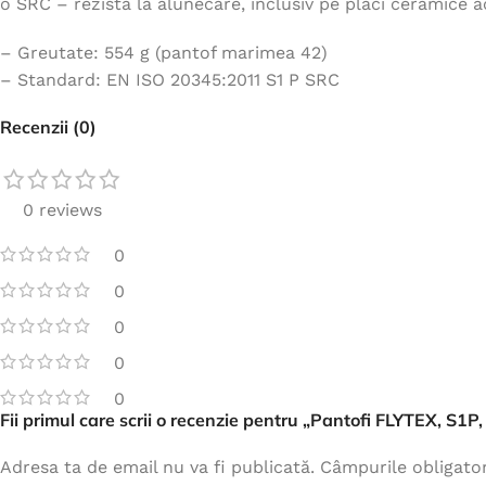
o SRC – rezista la alunecare, inclusiv pe placi ceramice 
– Greutate: 554 g (pantof marimea 42)
– Standard: EN ISO 20345:2011 S1 P SRC
Recenzii (0)
0 reviews
0
0
0
0
0
Fii primul care scrii o recenzie pentru „Pantofi FLYTEX, S1P
Adresa ta de email nu va fi publicată.
Câmpurile obligato