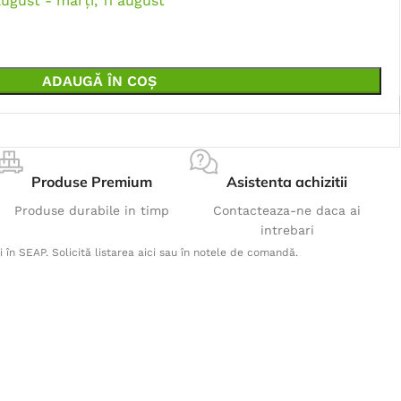
august - marți, 11 august
ADAUGĂ ÎN COȘ
Produse Premium
Asistenta achizitii
Produse durabile in timp
Contacteaza-ne daca ai
intrebari
i în SEAP. Solicită listarea aici sau în notele de comandă.
Produse Populare
Costum 4XSTRETCH cu