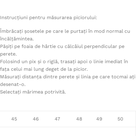
Instrucțiuni pentru măsurarea piciorului:
Îmbrăcați șosetele pe care le purtați în mod normal cu
încălțămintea.
Pășiți pe foaia de hârtie cu călcâiul perpendicular pe
perete.
Folosind un pix și o riglă, trasați apoi o linie imediat în
fața celui mai lung deget de la picior.
Măsurați distanța dintre perete și linia pe care tocmai ați
desenat-o.
Selectați mărimea potrivită.
45
46
47
48
49
50