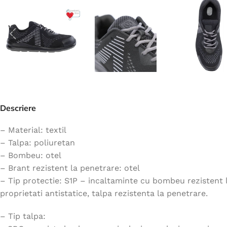
Jachete
Hanorace
Veste
Tricouri
Pelerine
Costume
Descriere
Combinezoane
Halate
– Material: textil
– Talpa: poliuretan
Șorțuri
– Bombeu: otel
Fleece
– Brant rezistent la penetrare: otel
Accesorii
– Tip protectie: S1P – incaltaminte cu bombeu rezistent la
proprietati antistatice, talpa rezistenta la penetrare.
– Tip talpa: