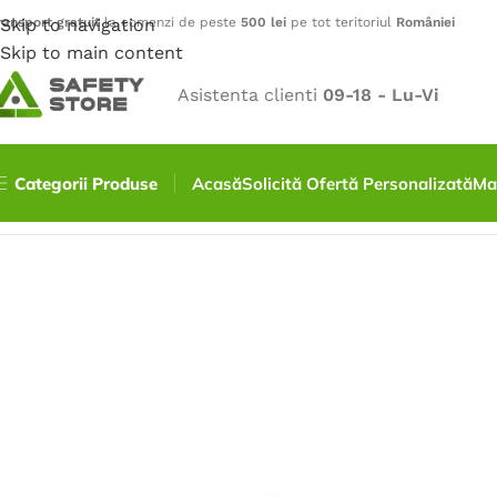
ransport gratuit
Skip to navigation
la comenzi de peste
500 lei
pe tot teritoriul
României
Skip to main content
Asistenta clienti
09-18 - Lu-Vi
Categorii Produse
Acasă
Solicită Ofertă Personalizată
Ma
Prima pagină
/
Încălțăminte
/
Pantofi
/
Pantofi FLYTEX, S1P