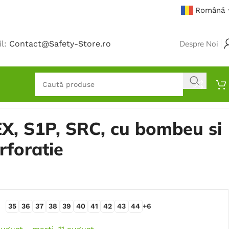
Română
il:
Contact@Safety-Store.ro
Despre Noi
EX, S1P, SRC, cu bombeu si
rforatie
35
36
37
38
39
40
41
42
43
44
+6