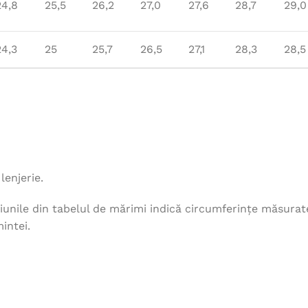
24,8
25,5
26,2
27,0
27,6
28,7
29,0
24,3
25
25,7
26,5
27,1
28,3
28,5
lenjerie.
unile din tabelul de mărimi indică circumferințe măsurat
intei.