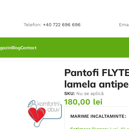
Telefon:
+40 722 696 696
Ema
gazin
Blog
Contact
, SRC, cu bombeu si lamela antiperforatie
Pantofi FLYT
lamela antipe
SKU:
Nu se aplică
180,00
lei
MARIME INCALTAMINTE