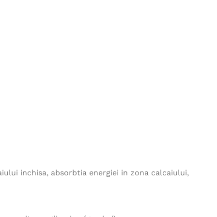
pantaloni de lucru cu pieptar
- gri inchis
543,00
lei
517,00
lei
Tricou polo ZIDYN negru
66,00
lei
Jacheta REF602 - portocaliu
200,00
lei
Sapca de iarna LION
27,00
lei
lui inchisa, absorbtia energiei in zona calcaiului,