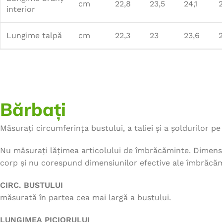
cm
22,8
23,5
24,1
interior
Lungime talpă
cm
22,3
23
23,6
Bărbați
Măsurați circumferința bustului, a taliei și a șoldurilor pe 
Nu măsurați lățimea articolului de îmbrăcăminte. Dimensi
corp și nu corespund dimensiunilor efective ale îmbrăcăm
CIRC. BUSTULUI
măsurată în partea cea mai largă a bustului.
LUNGIMEA PICIORULUI