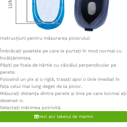
Instrucțiuni pentru măsurarea piciorului:
Îmbrăcați șosetele pe care le purtați în mod normal cu
încălțămintea.
Pășiți pe foaia de hârtie cu călcâiul perpendicular pe
perete.
Folosind un pix și o riglă, trasați apoi o linie imediat în
fața celui mai lung deget de la picior.
Măsurați distanța dintre perete și linia pe care tocmai ați
desenat-o.
Selectați mărimea potrivită.
Vezi aici tabelul de marimi