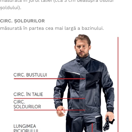
măsurată în jurul taliei (cca 3 cm deasupra osului
șoldului).
CIRC. ȘOLDURILOR
măsurată în partea cea mai largă a bazinului.