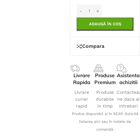
ADAUGĂ ÎN COȘ
Compara
Livrare
Produse
Asistenta
Rapida
Premium
achizitii
Livrare
Produse
Contactea
curier
durabile
ne daca ai
rapid
in timp
intrebari
Produs disponibil și în SEAP. Solicită
listarea aici sau în notele de
comandă.