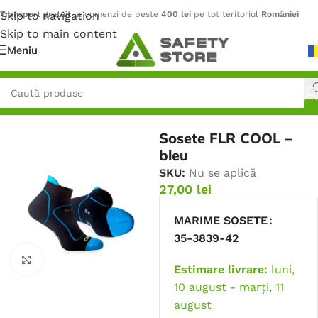
Skip to navigation
Transport gratuit
la comenzi de peste
400 lei
pe tot teritoriul
României
Skip to main content
Meniu
Prima pagină
/
Încălțăminte
/
Șosete și accesorii
Sosete FLR COOL –
bleu
SKU:
Nu se aplică
27,00
lei
MARIME SOSETE
35-38
39-42
Faceți click pentru a mări
Estimare livrare:
luni,
10 august - marți, 11
august