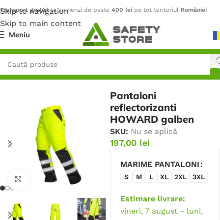
Skip to navigation
Transport gratuit
la comenzi de peste
400 lei
pe tot teritoriul
României
Skip to main content
Meniu
Prima pagină
/
Îmbrăcăminte
/
Pantaloni
Pantaloni
reflectorizanti
HOWARD galben
SKU:
Nu se aplică
197,00
lei
MARIME PANTALONI
S
M
L
XL
2XL
3XL
Faceți click pentru a mări
Estimare livrare:
vineri, 7 august - luni,