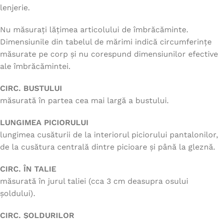
lenjerie.
Nu măsurați lățimea articolului de îmbrăcăminte.
Dimensiunile din tabelul de mărimi indică circumferințe
măsurate pe corp și nu corespund dimensiunilor efective
ale îmbrăcămintei.
CIRC. BUSTULUI
măsurată în partea cea mai largă a bustului.
LUNGIMEA PICIORULUI
lungimea cusăturii de la interiorul piciorului pantalonilor,
de la cusătura centrală dintre picioare și până la gleznă.
CIRC. ÎN TALIE
măsurată în jurul taliei (cca 3 cm deasupra osului
șoldului).
CIRC. ȘOLDURILOR