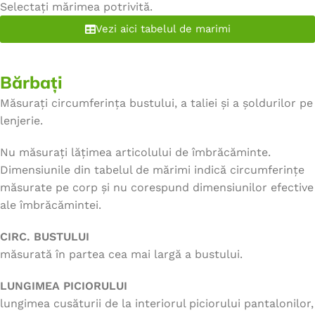
Selectați mărimea potrivită.
Vezi aici tabelul de marimi
Bărbați
Măsurați circumferința bustului, a taliei și a șoldurilor pe
lenjerie.
Nu măsurați lățimea articolului de îmbrăcăminte.
Dimensiunile din tabelul de mărimi indică circumferințe
măsurate pe corp și nu corespund dimensiunilor efective
ale îmbrăcămintei.
CIRC. BUSTULUI
măsurată în partea cea mai largă a bustului.
LUNGIMEA PICIORULUI
lungimea cusăturii de la interiorul piciorului pantalonilor,