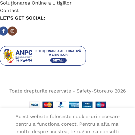
Soluționarea Online a Litigiilor
Contact
LET'S GET SOCIAL:
Toate drepturile rezervate - Safety-Store.ro
2026
Acest website foloseste cookie-uri necesare
pentru a functiona corect. Pentru a afla mai
Pantaloni
SELECTEAZĂ
multe despre acestea, te rugam sa consulti
0
reflectorizanti
197,00
lei