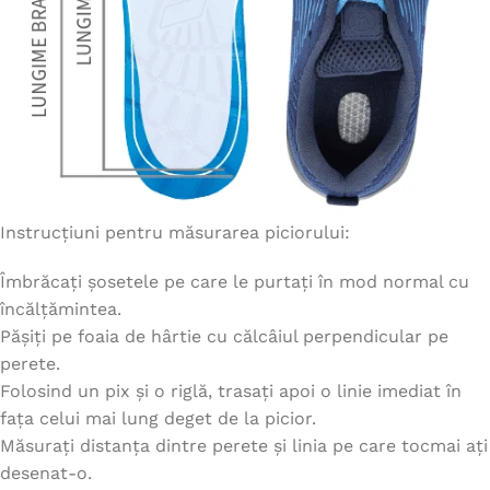
Instrucțiuni pentru măsurarea piciorului:
Îmbrăcați șosetele pe care le purtați în mod normal cu
încălțămintea.
Pășiți pe foaia de hârtie cu călcâiul perpendicular pe
perete.
Folosind un pix și o riglă, trasați apoi o linie imediat în
fața celui mai lung deget de la picior.
Măsurați distanța dintre perete și linia pe care tocmai ați
desenat-o.