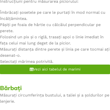
Instrucțiuni pentru măsurarea piciorului:
Îmbrăcați șosetele pe care le purtați în mod normal cu
încălțămintea.
Pășiți pe foaia de hârtie cu călcâiul perpendicular pe
perete.
Folosind un pix și o riglă, trasați apoi o linie imediat în
fața celui mai lung deget de la picior.
Măsurați distanța dintre perete și linia pe care tocmai ați
desenat-o.
Selectați mărimea potrivită.
Vezi aici tabelul de marimi
Bărbați
Măsurați circumferința bustului, a taliei și a șoldurilor pe
lenjerie.