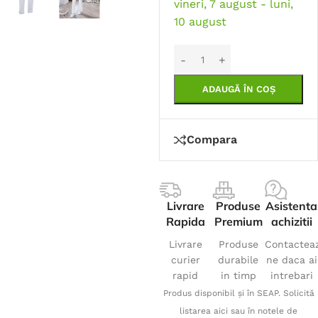
vineri, 7 august - luni,
10 august
ADAUGĂ ÎN COȘ
Compara
Livrare
Produse
Asistenta
Rapida
Premium
achizitii
Livrare
Produse
Contactea
curier
durabile
ne daca ai
rapid
in timp
intrebari
Produs disponibil și în SEAP. Solicită
listarea aici sau în notele de