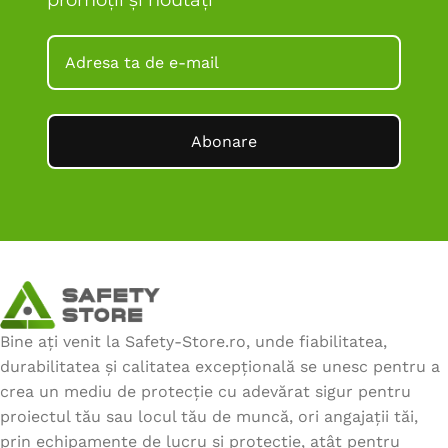
Abonare
Bine ați venit la Safety-Store.ro, unde fiabilitatea,
durabilitatea și calitatea excepțională se unesc pentru a
crea un mediu de protecție cu adevărat sigur pentru
proiectul tău sau locul tău de muncă, ori angajații tăi,
prin echipamente de lucru și protecție, atât pentru