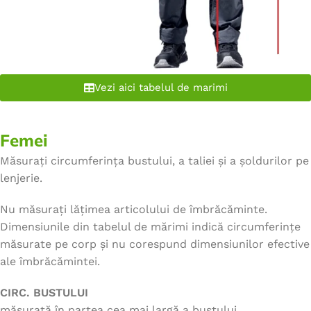
Vezi aici tabelul de marimi
Femei
Măsurați circumferința bustului, a taliei și a șoldurilor pe
lenjerie.
Nu măsurați lățimea articolului de îmbrăcăminte.
Dimensiunile din tabelul de mărimi indică circumferințe
măsurate pe corp și nu corespund dimensiunilor efective
ale îmbrăcămintei.
CIRC. BUSTULUI
măsurată în partea cea mai largă a bustului.