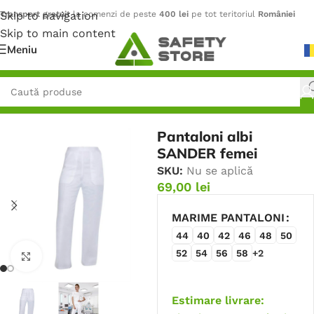
Skip to navigation
Transport gratuit
la comenzi de peste
400 lei
pe tot teritoriul
României
Skip to main content
Meniu
Prima pagină
/
Îmbrăcăminte
/
Pantaloni
Pantaloni albi
SANDER femei
SKU:
Nu se aplică
69,00
lei
MARIME PANTALONI
44
40
42
46
48
50
52
54
56
58
+2
Faceți click pentru a mări
Estimare livrare: