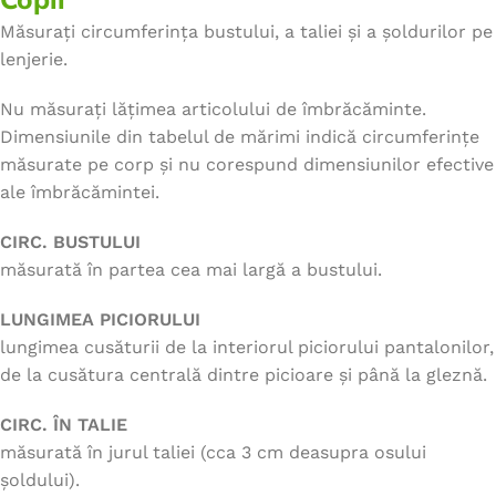
Măsurați circumferința bustului, a taliei și a șoldurilor pe
lenjerie.
Nu măsurați lățimea articolului de îmbrăcăminte.
Dimensiunile din tabelul de mărimi indică circumferințe
măsurate pe corp și nu corespund dimensiunilor efective
ale îmbrăcămintei.
CIRC. BUSTULUI
măsurată în partea cea mai largă a bustului.
LUNGIMEA PICIORULUI
lungimea cusăturii de la interiorul piciorului pantalonilor,
de la cusătura centrală dintre picioare și până la gleznă.
CIRC. ÎN TALIE
măsurată în jurul taliei (cca 3 cm deasupra osului
șoldului).