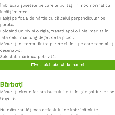
Îmbrăcați șosetele pe care le purtați în mod normal cu
încălțămintea.
Pășiți pe foaia de hârtie cu călcâiul perpendicular pe
perete.
Folosind un pix și o riglă, trasați apoi o linie imediat în
fața celui mai lung deget de la picior.
Măsurați distanța dintre perete și linia pe care tocmai ați
desenat-o.
Selectați mărimea potrivită.
Vezi aici tabelul de marimi
Bărbați
Măsurați circumferința bustului, a taliei și a șoldurilor pe
lenjerie.
Nu măsurați lățimea articolului de îmbrăcăminte.