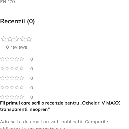
EN 170
Recenzii (0)
0 reviews
0
0
0
0
0
Fii primul care scrii o recenzie pentru „Ochelari V MAXX
transparenti, neopren”
Adresa ta de email nu va fi publicată.
Câmpurile
obligatorii sunt marcate cu
*