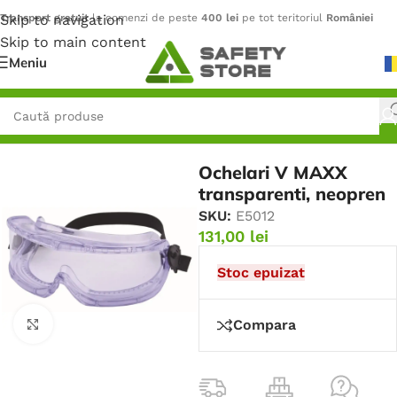
Skip to navigation
Transport gratuit
la comenzi de peste
400 lei
pe tot teritoriul
României
Skip to main content
Meniu
Prima pagină
/
Protecție pentru ochi
/
Ochelari de protecție
Ochelari V MAXX
transparenti, neopren
SKU:
E5012
131,00
lei
Stoc epuizat
Compara
Faceți click pentru a mări