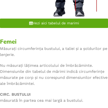
Vezi aici tabelul de marimi
Femei
Măsurați circumferința bustului, a taliei și a șoldurilor pe
lenjerie.
Nu măsurați lățimea articolului de îmbrăcăminte.
Dimensiunile din tabelul de mărimi indică circumferințe
măsurate pe corp și nu corespund dimensiunilor efective
ale îmbrăcămintei.
CIRC. BUSTULUI
măsurată în partea cea mai largă a bustului.