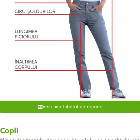
Vezi aici tabelul de marimi
Copii
Măsurați circumferința bustului, a taliei și a șoldurilor pe