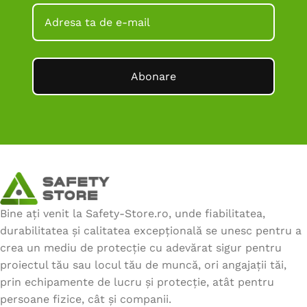
Abonare
Bine ați venit la Safety-Store.ro, unde fiabilitatea,
durabilitatea și calitatea excepțională se unesc pentru a
crea un mediu de protecție cu adevărat sigur pentru
proiectul tău sau locul tău de muncă, ori angajații tăi,
prin echipamente de lucru și protecție, atât pentru
persoane fizice, cât și companii.