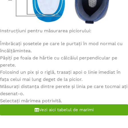
Instrucțiuni pentru măsurarea piciorului:
Îmbrăcați șosetele pe care le purtați în mod normal cu
încălțămintea.
Pășiți pe foaia de hârtie cu călcâiul perpendicular pe
perete.
Folosind un pix și o riglă, trasați apoi o linie imediat în
fața celui mai lung deget de la picior.
Măsurați distanța dintre perete și linia pe care tocmai ați
desenat-o.
Selectați mărimea potrivită.
Vezi aici tabelul de marimi