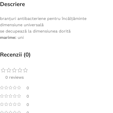
Descriere
branțuri antibacteriene pentru încălțăminte
dimensiune universală
se decupează la dimensiunea dorită
marime:
uni
Recenzii (0)
0 reviews
0
0
0
0