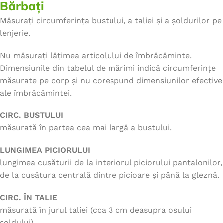
Bărbați
Măsurați circumferința bustului, a taliei și a șoldurilor pe
lenjerie.
Nu măsurați lățimea articolului de îmbrăcăminte.
Dimensiunile din tabelul de mărimi indică circumferințe
măsurate pe corp și nu corespund dimensiunilor efective
ale îmbrăcămintei.
CIRC. BUSTULUI
măsurată în partea cea mai largă a bustului.
LUNGIMEA PICIORULUI
lungimea cusăturii de la interiorul piciorului pantalonilor,
de la cusătura centrală dintre picioare și până la gleznă.
CIRC. ÎN TALIE
măsurată în jurul taliei (cca 3 cm deasupra osului
șoldului).