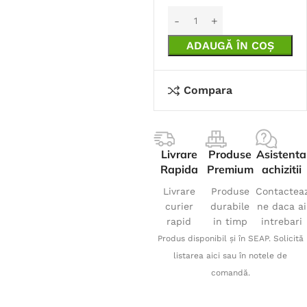
ADAUGĂ ÎN COȘ
Compara
Livrare
Produse
Asistenta
Rapida
Premium
achizitii
Livrare
Produse
Contactea
curier
durabile
ne daca ai
rapid
in timp
intrebari
Produs disponibil și în SEAP. Solicită
listarea aici sau în notele de
comandă.