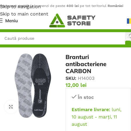
Skip to navigation
Transport gratuit
la comenzi de peste
400 lei
pe tot teritoriul
României
Skip to main content
Meniu
Prima pagină
/
Outdoor
/
Accesorii
Branturi
antibacteriene
CARBON
SKU:
H14003
12,00
lei
În stoc
Faceți click pentru a mări
Estimare livrare:
luni,
10 august - marți, 11
august