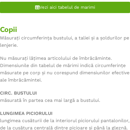
Vezi aici tabelul de marimi
Copii
Măsurați circumferința bustului, a taliei și a șoldurilor pe
lenjerie.
Nu măsurați lățimea articolului de îmbrăcăminte.
Dimensiunile din tabelul de mărimi indică circumferințe
măsurate pe corp și nu corespund dimensiunilor efective
ale îmbrăcămintei.
CIRC. BUSTULUI
măsurată în partea cea mai largă a bustului.
LUNGIMEA PICIORULUI
lungimea cusăturii de la interiorul piciorului pantalonilor,
de la cusătura centrală dintre picioare și până la gleznă.