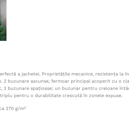
ectă a jachetei. Proprietățile mecanice, rezistența la înt
se. 2 buzunare ascunse, fermoar principal acoperit cu o cl
pt, 2 buzunare spațioase; un buzunar pentru creioane înt
l triplu pentru o durabilitate crescută în zonele expuse.
cca 270 g/m²