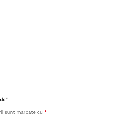
Îmbrăcăminte de Lucru
vezi produse
rde”
rii sunt marcate cu
*