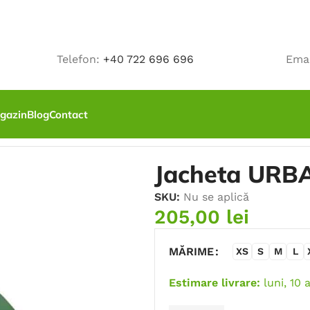
Telefon:
+40 722 696 696
Ema
gazin
Blog
Contact
verde
Jacheta URBA
SKU:
Nu se aplică
205,00
lei
MĂRIME
XS
S
M
L
Estimare livrare:
luni, 10 