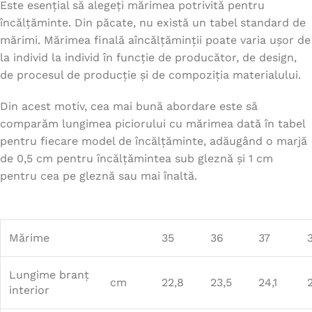
Este esențial să alegeți mărimea potrivită pentru
încălțăminte. Din păcate, nu există un tabel standard de
mărimi. Mărimea finală aîncălțăminții poate varia ușor de
la individ la individ în funcție de producător, de design,
de procesul de producție și de compoziția materialului.
Din acest motiv, cea mai bună abordare este să
comparăm lungimea piciorului cu mărimea dată în tabel
pentru fiecare model de încălțăminte, adăugând o marjă
de 0,5 cm pentru încălțămintea sub gleznă și 1 cm
pentru cea pe gleznă sau mai înaltă.
Mărime
35
36
37
Lungime branț
cm
22,8
23,5
24,1
interior