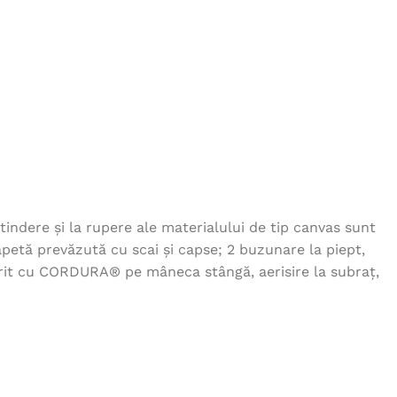
Creatron - galben
27,00
lei
Jacheta VISION - bleumarin
237,00
lei
Tricou TRENDY - rosu
58,00
lei
indere și la rupere ale materialului de tip canvas sunt
apetă prevăzută cu scai și capse; 2 buzunare la piept,
Jacheta fleece MICHAEL -
antracit
ărit cu CORDURA® pe mâneca stângă, aerisire la subraț,
115,00
lei