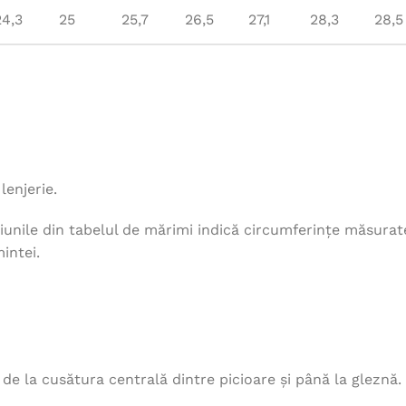
24,3
25
25,7
26,5
27,1
28,3
28,5
lenjerie.
unile din tabelul de mărimi indică circumferințe măsurat
intei.
, de la cusătura centrală dintre picioare și până la gleznă.