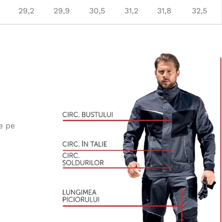
29,2
29,9
30,5
31,2
31,8
32,5
e pe