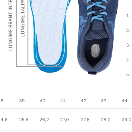
38
39
40
41
42
43
44
24,8
25,5
26,2
27,0
27,6
28,7
29,0