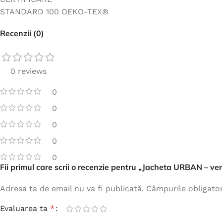
STANDARD 100 OEKO-TEX®
Recenzii (0)
0 reviews
0
0
0
0
0
Fii primul care scrii o recenzie pentru „Jacheta URBAN – ve
Adresa ta de email nu va fi publicată.
Câmpurile obligato
Evaluarea ta
*