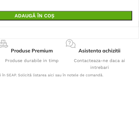
ADAUGĂ ÎN COȘ
Produse Premium
Asistenta achizitii
Produse durabile in timp
Contacteaza-ne daca ai
intrebari
i în SEAP. Solicită listarea aici sau în notele de comandă.
Produse Populare
Esarfa multifunctionala