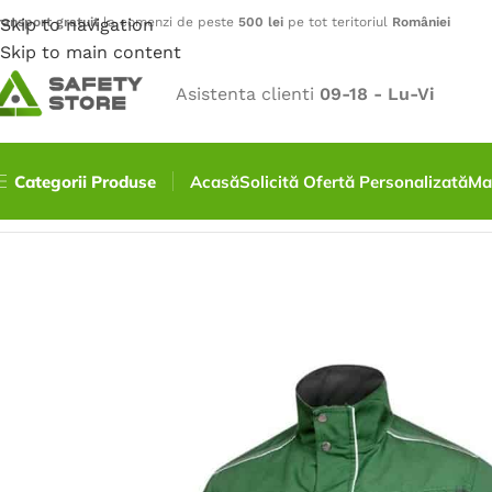
ransport gratuit
Skip to navigation
la comenzi de peste
500 lei
pe tot teritoriul
României
Skip to main content
Asistenta clienti
09-18 - Lu-Vi
Categorii Produse
Acasă
Solicită Ofertă Personalizată
Ma
Prima pagină
/
Îmbrăcăminte
/
Jachete
/
Jacheta URBAN – 