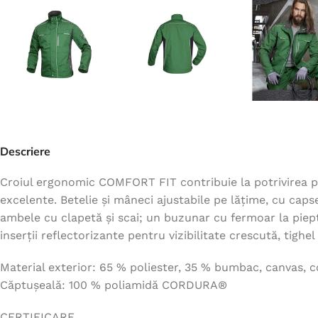
Jachete
Hanorace
Veste
Tricouri
Pelerine
Costume
Descriere
Combinezoane
Halate
Croiul ergonomic COMFORT FIT contribuie la potrivirea perf
excelente. Betelie și mâneci ajustabile pe lățime, cu cap
Șorțuri
ambele cu clapetă și scai; un buzunar cu fermoar la pie
Fleece
inserții reflectorizante pentru vizibilitate crescută, tighe
Accesorii
Material exterior: 65 % poliester, 35 % bumbac, canvas, 
Căptușeală: 100 % poliamidă CORDURA®
CERTIFICARE