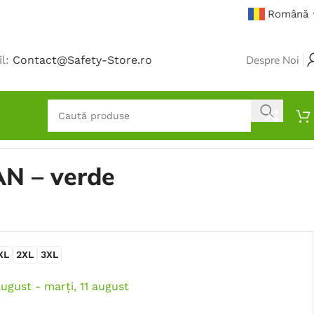
Română
il:
Contact@Safety-Store.ro
Despre Noi
N – verde
XL
2XL
3XL
august - marți, 11 august