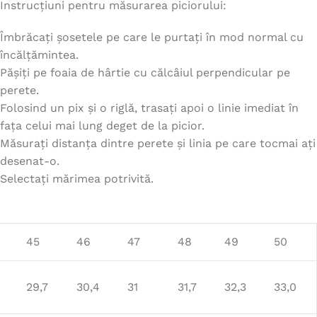
Instrucțiuni pentru măsurarea piciorului:
Îmbrăcați șosetele pe care le purtați în mod normal cu
încălțămintea.
Pășiți pe foaia de hârtie cu călcâiul perpendicular pe
perete.
Folosind un pix și o riglă, trasați apoi o linie imediat în
fața celui mai lung deget de la picior.
Măsurați distanța dintre perete și linia pe care tocmai ați
desenat-o.
Selectați mărimea potrivită.
45
46
47
48
49
50
29,7
30,4
31
31,7
32,3
33,0