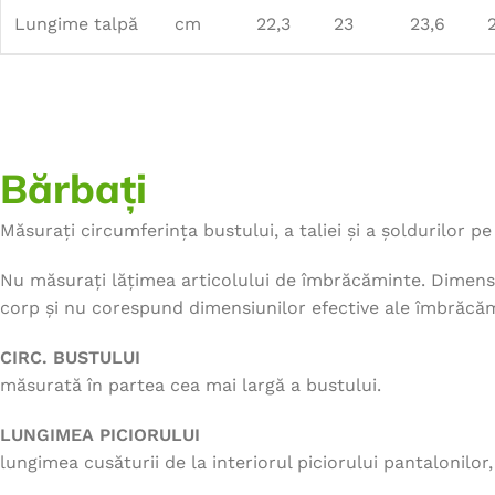
Lungime talpă
cm
22,3
23
23,6
Bărbați
Măsurați circumferința bustului, a taliei și a șoldurilor pe 
Nu măsurați lățimea articolului de îmbrăcăminte. Dimensi
corp și nu corespund dimensiunilor efective ale îmbrăcăm
CIRC. BUSTULUI
măsurată în partea cea mai largă a bustului.
LUNGIMEA PICIORULUI
lungimea cusăturii de la interiorul piciorului pantalonilor