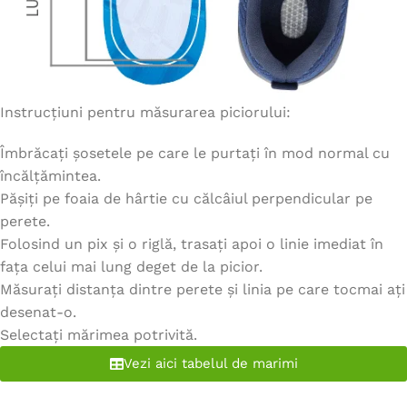
Instrucțiuni pentru măsurarea piciorului:
Îmbrăcați șosetele pe care le purtați în mod normal cu
încălțămintea.
Pășiți pe foaia de hârtie cu călcâiul perpendicular pe
perete.
Folosind un pix și o riglă, trasați apoi o linie imediat în
fața celui mai lung deget de la picior.
Măsurați distanța dintre perete și linia pe care tocmai ați
desenat-o.
Selectați mărimea potrivită.
Vezi aici tabelul de marimi