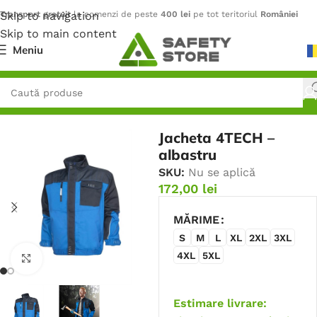
Skip to navigation
Transport gratuit
la comenzi de peste
400 lei
pe tot teritoriul
României
Skip to main content
Meniu
Prima pagină
/
Îmbrăcăminte
/
Jachete
Jacheta 4TECH –
albastru
SKU:
Nu se aplică
172,00
lei
MĂRIME
S
M
L
XL
2XL
3XL
4XL
5XL
Faceți click pentru a mări
Estimare livrare: