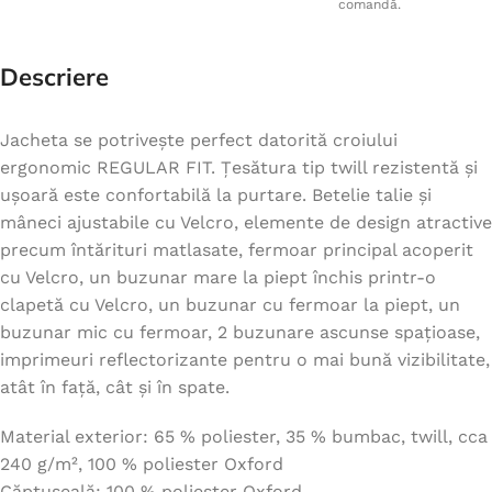
comandă.
Descriere
Jacheta se potrivește perfect datorită croiului
ergonomic REGULAR FIT. Țesătura tip twill rezistentă și
ușoară este confortabilă la purtare. Betelie talie și
mâneci ajustabile cu Velcro, elemente de design atractive
precum întărituri matlasate, fermoar principal acoperit
cu Velcro, un buzunar mare la piept închis printr-o
clapetă cu Velcro, un buzunar cu fermoar la piept, un
buzunar mic cu fermoar, 2 buzunare ascunse spațioase,
imprimeuri reflectorizante pentru o mai bună vizibilitate,
atât în față, cât și în spate.
Material exterior: 65 % poliester, 35 % bumbac, twill, cca
240 g/m², 100 % poliester Oxford
Căptușeală: 100 % poliester Oxford