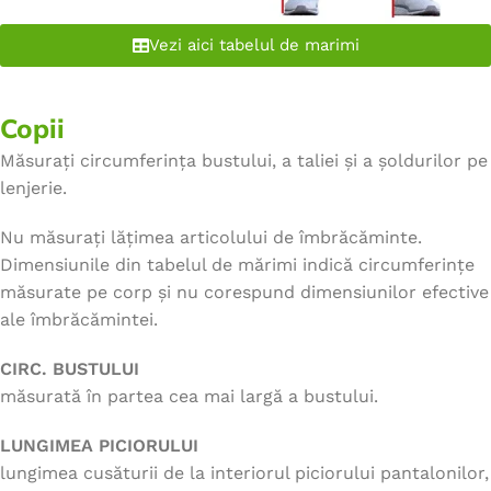
Vezi aici tabelul de marimi
Copii
Măsurați circumferința bustului, a taliei și a șoldurilor pe
lenjerie.
Nu măsurați lățimea articolului de îmbrăcăminte.
Dimensiunile din tabelul de mărimi indică circumferințe
măsurate pe corp și nu corespund dimensiunilor efective
ale îmbrăcămintei.
CIRC. BUSTULUI
măsurată în partea cea mai largă a bustului.
LUNGIMEA PICIORULUI
lungimea cusăturii de la interiorul piciorului pantalonilor,