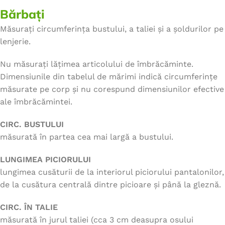
Bărbați
Măsurați circumferința bustului, a taliei și a șoldurilor pe
lenjerie.
Nu măsurați lățimea articolului de îmbrăcăminte.
Dimensiunile din tabelul de mărimi indică circumferințe
măsurate pe corp și nu corespund dimensiunilor efective
ale îmbrăcămintei.
CIRC. BUSTULUI
măsurată în partea cea mai largă a bustului.
LUNGIMEA PICIORULUI
lungimea cusăturii de la interiorul piciorului pantalonilor,
de la cusătura centrală dintre picioare și până la gleznă.
CIRC. ÎN TALIE
măsurată în jurul taliei (cca 3 cm deasupra osului