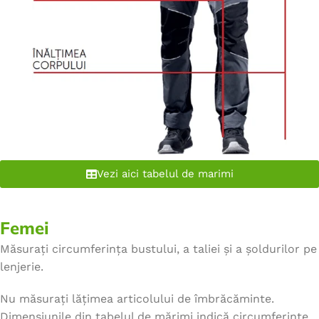
Vezi aici tabelul de marimi
Femei
Măsurați circumferința bustului, a taliei și a șoldurilor pe
lenjerie.
Nu măsurați lățimea articolului de îmbrăcăminte.
Dimensiunile din tabelul de mărimi indică circumferințe