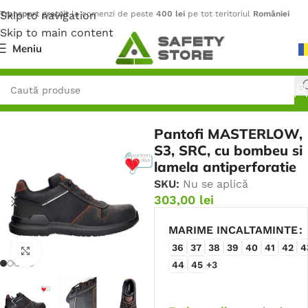
Skip to navigation
Transport gratuit
la comenzi de peste
400 lei
pe tot teritoriul
României
Skip to main content
Meniu
Prima pagină
/
Încălțăminte
/
Pantofi
Pantofi MASTERLOW,
S3, SRC, cu bombeu si
lamela antiperforatie
SKU:
Nu se aplică
303,00
lei
MARIME INCALTAMINTE
36
37
38
39
40
41
42
4
Faceți click pentru a mări
44
45
+3