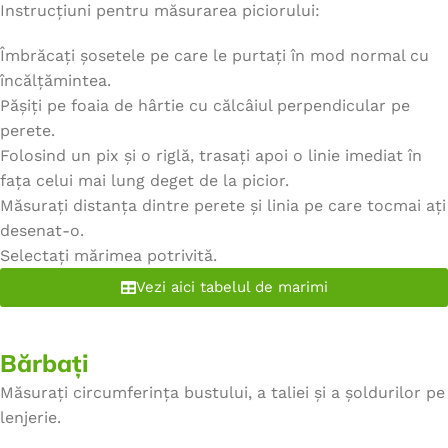
Instrucțiuni pentru măsurarea piciorului:
Îmbrăcați șosetele pe care le purtați în mod normal cu
încălțămintea.
Pășiți pe foaia de hârtie cu călcâiul perpendicular pe
perete.
Folosind un pix și o riglă, trasați apoi o linie imediat în
fața celui mai lung deget de la picior.
Măsurați distanța dintre perete și linia pe care tocmai ați
desenat-o.
Selectați mărimea potrivită.
Vezi aici tabelul de marimi
Bărbați
Măsurați circumferința bustului, a taliei și a șoldurilor pe
lenjerie.