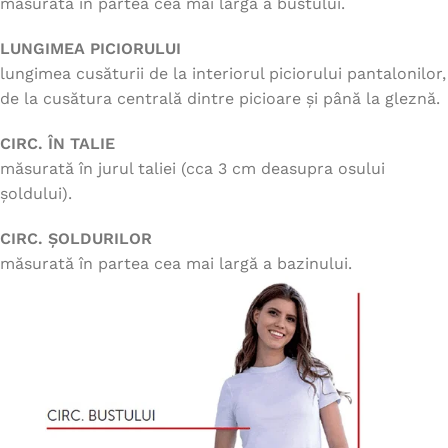
măsurată în partea cea mai largă a bustului.
LUNGIMEA PICIORULUI
lungimea cusăturii de la interiorul piciorului pantalonilor,
de la cusătura centrală dintre picioare și până la gleznă.
CIRC. ÎN TALIE
măsurată în jurul taliei (cca 3 cm deasupra osului
șoldului).
CIRC. ȘOLDURILOR
măsurată în partea cea mai largă a bazinului.