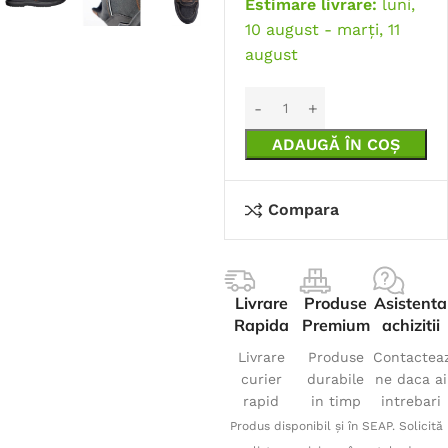
Estimare livrare:
luni,
10 august - marți, 11
august
ADAUGĂ ÎN COȘ
Compara
Livrare
Produse
Asistenta
Rapida
Premium
achizitii
Livrare
Produse
Contactea
curier
durabile
ne daca ai
rapid
in timp
intrebari
Produs disponibil și în SEAP. Solicită