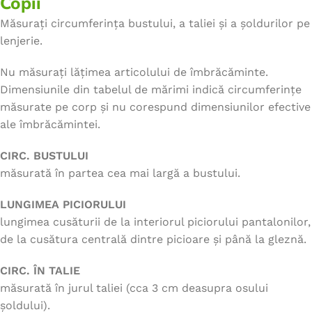
Copii
Măsurați circumferința bustului, a taliei și a șoldurilor pe
lenjerie.
Nu măsurați lățimea articolului de îmbrăcăminte.
Dimensiunile din tabelul de mărimi indică circumferințe
măsurate pe corp și nu corespund dimensiunilor efective
ale îmbrăcămintei.
CIRC. BUSTULUI
măsurată în partea cea mai largă a bustului.
LUNGIMEA PICIORULUI
lungimea cusăturii de la interiorul piciorului pantalonilor,
de la cusătura centrală dintre picioare și până la gleznă.
CIRC. ÎN TALIE
măsurată în jurul taliei (cca 3 cm deasupra osului
șoldului).