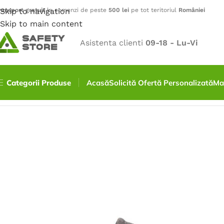
ransport gratuit
Skip to navigation
la comenzi de peste
500 lei
pe tot teritoriul
României
Skip to main content
Asistenta clienti
09-18 - Lu-Vi
Categorii Produse
Acasă
Solicită Ofertă Personalizată
Ma
Prima pagină
/
Încălțăminte
/
Pantofi
/
Pantofi AERO O1, S