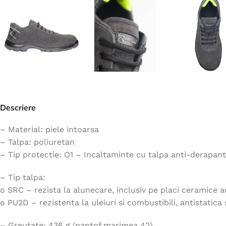
Jachete
Hanorace
Veste
Tricouri
Pelerine
Costume
Descriere
Combinezoane
Halate
– Material: piele intoarsa
– Talpa: poliuretan
Șorțuri
– Tip protectie: O1 – Incaltaminte cu talpa anti-derapanta,
Fleece
– Tip talpa:
Accesorii
o SRC – rezista la alunecare, inclusiv pe placi ceramice 
o PU2D – rezistenta la uleiuri si combustibili, antistatica
– Greutate: 436 g (pantof marimea 42)