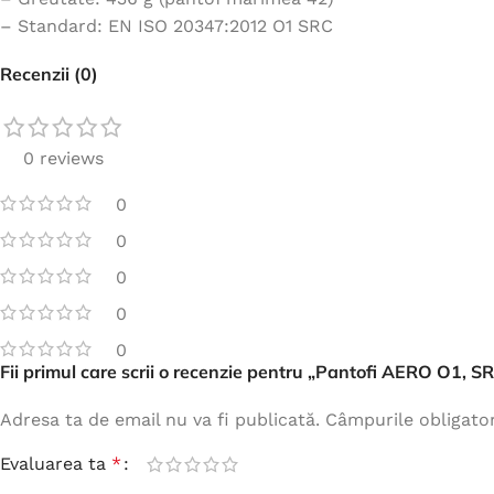
– Standard: EN ISO 20347:2012 O1 SRC
Recenzii (0)
0 reviews
0
0
0
0
0
Fii primul care scrii o recenzie pentru „Pantofi AERO O1, 
Adresa ta de email nu va fi publicată.
Câmpurile obligato
Evaluarea ta
*