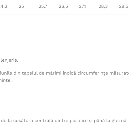
24,3
25
25,7
26,5
27,1
28,3
28,5
lenjerie.
unile din tabelul de mărimi indică circumferințe măsurat
intei.
, de la cusătura centrală dintre picioare și până la gleznă.