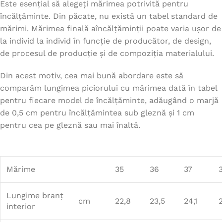
Este esențial să alegeți mărimea potrivită pentru
încălțăminte. Din păcate, nu există un tabel standard de
mărimi. Mărimea finală aîncălțăminții poate varia ușor de
la individ la individ în funcție de producător, de design,
de procesul de producție și de compoziția materialului.
Din acest motiv, cea mai bună abordare este să
comparăm lungimea piciorului cu mărimea dată în tabel
pentru fiecare model de încălțăminte, adăugând o marjă
de 0,5 cm pentru încălțămintea sub gleznă și 1 cm
pentru cea pe gleznă sau mai înaltă.
Mărime
35
36
37
Lungime branț
cm
22,8
23,5
24,1
interior