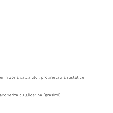
15,00
lei
Jacheta de iarna 4TECH
PARKA - negru
368,00
lei
Vesta fleece MARTIN -
antracit
107,00
lei
Jacheta NYPAXX - alb
 in zona calcaiului, proprietati antistatice
355,00
lei
coperita cu glicerina (grasimi)