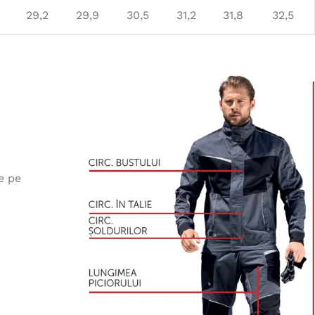
29,2
29,9
30,5
31,2
31,8
32,5
e pe