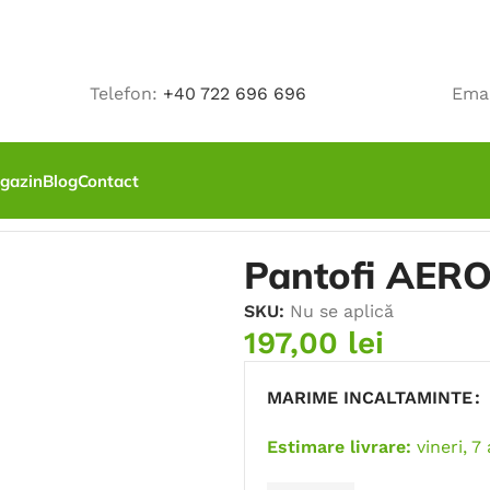
Telefon:
+40 722 696 696
Ema
gazin
Blog
Contact
RC, fara bombeu
Pantofi AERO
SKU:
Nu se aplică
197,00
lei
MARIME INCALTAMINTE
Estimare livrare:
vineri, 7