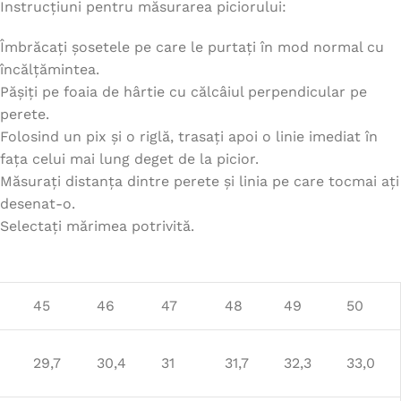
Instrucțiuni pentru măsurarea piciorului:
Îmbrăcați șosetele pe care le purtați în mod normal cu
încălțămintea.
Pășiți pe foaia de hârtie cu călcâiul perpendicular pe
perete.
Folosind un pix și o riglă, trasați apoi o linie imediat în
fața celui mai lung deget de la picior.
Măsurați distanța dintre perete și linia pe care tocmai ați
desenat-o.
Selectați mărimea potrivită.
45
46
47
48
49
50
29,7
30,4
31
31,7
32,3
33,0