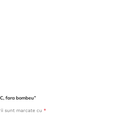
Îmbrăcăminte de Lucru
vezi produse
SRC, fara bombeu”
rii sunt marcate cu
*