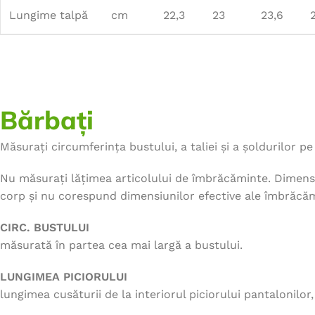
Lungime talpă
cm
22,3
23
23,6
Bărbați
Măsurați circumferința bustului, a taliei și a șoldurilor pe 
Nu măsurați lățimea articolului de îmbrăcăminte. Dimensi
corp și nu corespund dimensiunilor efective ale îmbrăcăm
CIRC. BUSTULUI
măsurată în partea cea mai largă a bustului.
LUNGIMEA PICIORULUI
lungimea cusăturii de la interiorul piciorului pantalonilor