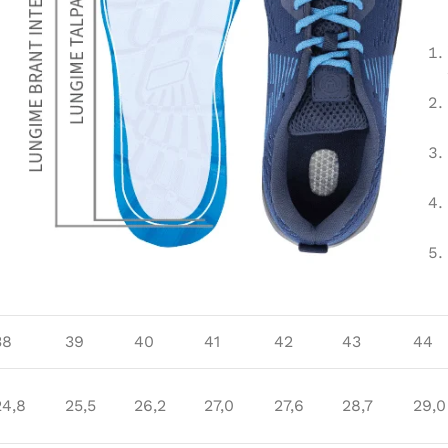
38
39
40
41
42
43
44
24,8
25,5
26,2
27,0
27,6
28,7
29,0