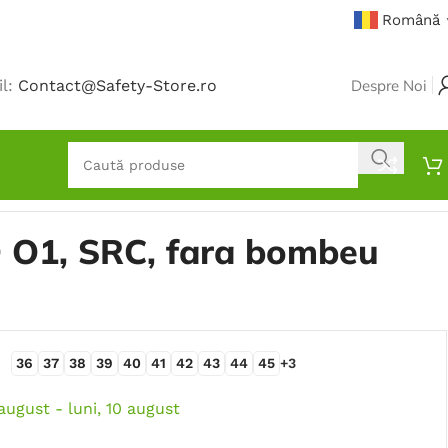
Română
il:
Contact@Safety-Store.ro
Despre Noi
 O1, SRC, fara bombeu
36
37
38
39
40
41
42
43
44
45
+3
 august - luni, 10 august