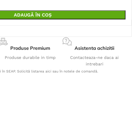
ADAUGĂ ÎN COȘ
Produse Premium
Asistenta achizitii
Produse durabile in timp
Contacteaza-ne daca ai
intrebari
i în SEAP. Solicită listarea aici sau în notele de comandă.
Produse Populare
Fes CARL