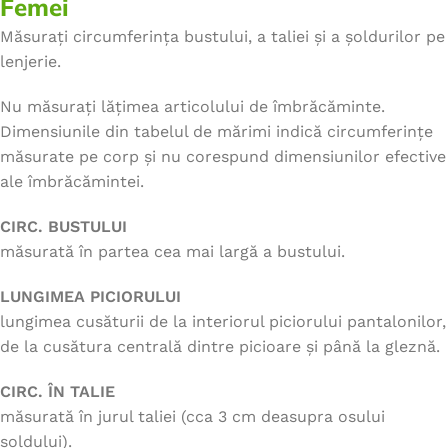
Femei
Măsurați circumferința bustului, a taliei și a șoldurilor pe
lenjerie.
Nu măsurați lățimea articolului de îmbrăcăminte.
Dimensiunile din tabelul de mărimi indică circumferințe
măsurate pe corp și nu corespund dimensiunilor efective
ale îmbrăcămintei.
CIRC. BUSTULUI
măsurată în partea cea mai largă a bustului.
LUNGIMEA PICIORULUI
lungimea cusăturii de la interiorul piciorului pantalonilor,
de la cusătura centrală dintre picioare și până la gleznă.
CIRC. ÎN TALIE
măsurată în jurul taliei (cca 3 cm deasupra osului
șoldului).