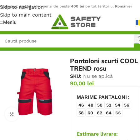
Skip to navigation
Transport gratuit
la comenzi de peste
400 lei
pe tot teritoriul
României
Skip to main content
Meniu
Prima pagină
/
Îmbrăcăminte
/
Pantaloni
Pantaloni scurti COOL
TREND rosu
SKU:
Nu se aplică
90,00
lei
MARIME PANTALONI
46
48
50
52
54
56
58
60
62
64
66
Faceți click pentru a mări
Estimare livrare: