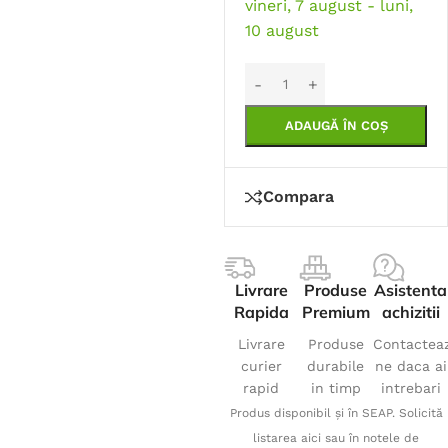
vineri, 7 august - luni,
10 august
ADAUGĂ ÎN COȘ
Compara
Livrare
Produse
Asistenta
Rapida
Premium
achizitii
Livrare
Produse
Contactea
curier
durabile
ne daca ai
rapid
in timp
intrebari
Produs disponibil și în SEAP. Solicită
listarea aici sau în notele de