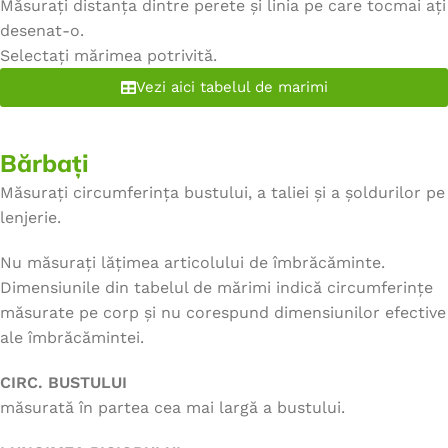
Măsurați distanța dintre perete și linia pe care tocmai ați
desenat-o.
Selectați mărimea potrivită.
Vezi aici tabelul de marimi
Bărbați
Măsurați circumferința bustului, a taliei și a șoldurilor pe
lenjerie.
Nu măsurați lățimea articolului de îmbrăcăminte.
Dimensiunile din tabelul de mărimi indică circumferințe
măsurate pe corp și nu corespund dimensiunilor efective
ale îmbrăcămintei.
CIRC. BUSTULUI
măsurată în partea cea mai largă a bustului.