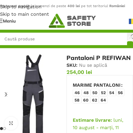
Skip to navigation
Transport gratuit
la comenzi de peste
400 lei
pe tot teritoriul
României
Skip to main content
Meniu
Prima pagină
/
Outdoor
/
Pantaloni
Pantaloni P REFIWAN
SKU:
Nu se aplică
254,00
lei
MARIME PANTALONI
46
48
50
52
54
56
58
60
62
64
Estimare livrare:
luni,
Faceți click pentru a mări
10 august - marți, 11