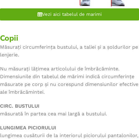
Vezi aici tabelul de marimi
Copii
Măsurați circumferința bustului, a taliei și a șoldurilor pe
lenjerie.
Nu măsurați lățimea articolului de îmbrăcăminte.
Dimensiunile din tabelul de mărimi indică circumferințe
măsurate pe corp și nu corespund dimensiunilor efective
ale îmbrăcămintei.
CIRC. BUSTULUI
măsurată în partea cea mai largă a bustului.
LUNGIMEA PICIORULUI
lungimea cusăturii de la interiorul piciorului pantalonilor,