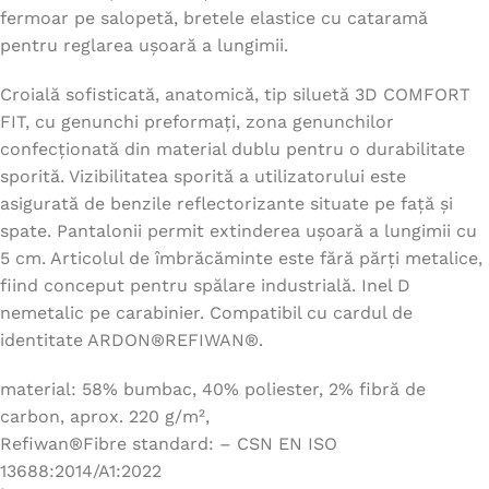
fermoar pe salopetă, bretele elastice cu cataramă
pentru reglarea ușoară a lungimii.
Croială sofisticată, anatomică, tip siluetă 3D COMFORT
FIT, cu genunchi preformați, zona genunchilor
confecționată din material dublu pentru o durabilitate
sporită. Vizibilitatea sporită a utilizatorului este
asigurată de benzile reflectorizante situate pe față și
spate. Pantalonii permit extinderea ușoară a lungimii cu
5 cm. Articolul de îmbrăcăminte este fără părți metalice,
fiind conceput pentru spălare industrială. Inel D
nemetalic pe carabinier. Compatibil cu cardul de
identitate ARDON®REFIWAN®.
material: 58% bumbac, 40% poliester, 2% fibră de
carbon, aprox. 220 g/m²,
Refiwan®Fibre standard: – CSN EN ISO
13688:2014/A1:2022