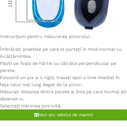
Instrucțiuni pentru măsurarea piciorului:
Îmbrăcați șosetele pe care le purtați în mod normal cu
încălțămintea.
Pășiți pe foaia de hârtie cu călcâiul perpendicular pe
perete.
Folosind un pix și o riglă, trasați apoi o linie imediat în
fața celui mai lung deget de la picior.
Măsurați distanța dintre perete și linia pe care tocmai ați
desenat-o.
Selectați mărimea potrivită.
Vezi aici tabelul de marimi