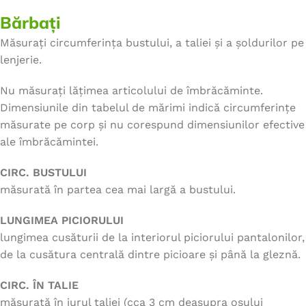
Bărbați
Măsurați circumferința bustului, a taliei și a șoldurilor pe
lenjerie.
Nu măsurați lățimea articolului de îmbrăcăminte.
Dimensiunile din tabelul de mărimi indică circumferințe
măsurate pe corp și nu corespund dimensiunilor efective
ale îmbrăcămintei.
CIRC. BUSTULUI
măsurată în partea cea mai largă a bustului.
LUNGIMEA PICIORULUI
lungimea cusăturii de la interiorul piciorului pantalonilor,
de la cusătura centrală dintre picioare și până la gleznă.
CIRC. ÎN TALIE
măsurată în jurul taliei (cca 3 cm deasupra osului