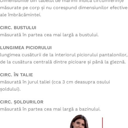
Dimensiunile din tabelul de mărimi indică circumferințe
măsurate pe corp și nu corespund dimensiunilor efective
ale îmbrăcămintei.
CIRC. BUSTULUI
măsurată în partea cea mai largă a bustului.
LUNGIMEA PICIORULUI
lungimea cusăturii de la interiorul piciorului pantalonilor,
de la cusătura centrală dintre picioare și până la gleznă.
CIRC. ÎN TALIE
măsurată în jurul taliei (cca 3 cm deasupra osului
șoldului).
CIRC. ȘOLDURILOR
măsurată în partea cea mai largă a bazinului.