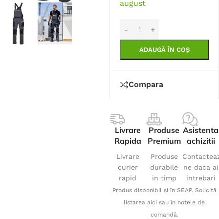
august
ADAUGĂ ÎN COȘ
Compara
Livrare
Produse
Asistenta
Rapida
Premium
achizitii
Livrare
Produse
Contactea
curier
durabile
ne daca ai
rapid
in timp
intrebari
Produs disponibil și în SEAP. Solicită
listarea aici sau în notele de
comandă.