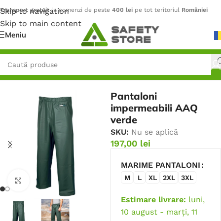
Skip to navigation
Transport gratuit
la comenzi de peste
400 lei
pe tot teritoriul
României
Skip to main content
Meniu
Prima pagină
/
Îmbrăcăminte
/
Pantaloni
Pantaloni
impermeabili AAQ
verde
SKU:
Nu se aplică
197,00
lei
MARIME PANTALONI
M
L
XL
2XL
3XL
Faceți click pentru a mări
Estimare livrare:
luni,
10 august - marți, 11