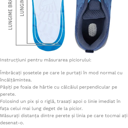
Instrucțiuni pentru măsurarea piciorului:
Îmbrăcați șosetele pe care le purtați în mod normal cu
încălțămintea.
Pășiți pe foaia de hârtie cu călcâiul perpendicular pe
perete.
Folosind un pix și o riglă, trasați apoi o linie imediat în
fața celui mai lung deget de la picior.
Măsurați distanța dintre perete și linia pe care tocmai ați
desenat-o.