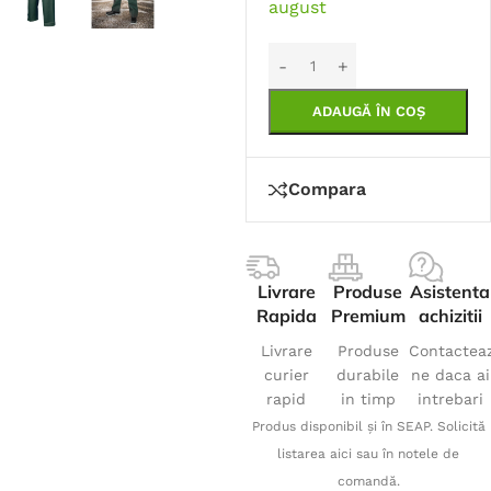
august
ADAUGĂ ÎN COȘ
Compara
Livrare
Produse
Asistenta
Rapida
Premium
achizitii
Livrare
Produse
Contactea
curier
durabile
ne daca ai
rapid
in timp
intrebari
Produs disponibil și în SEAP. Solicită
listarea aici sau în notele de
comandă.