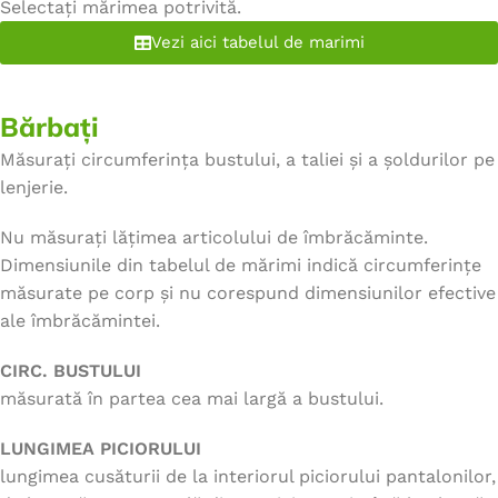
Selectați mărimea potrivită.
Vezi aici tabelul de marimi
Bărbați
Măsurați circumferința bustului, a taliei și a șoldurilor pe
lenjerie.
Nu măsurați lățimea articolului de îmbrăcăminte.
Dimensiunile din tabelul de mărimi indică circumferințe
măsurate pe corp și nu corespund dimensiunilor efective
ale îmbrăcămintei.
CIRC. BUSTULUI
măsurată în partea cea mai largă a bustului.
LUNGIMEA PICIORULUI
lungimea cusăturii de la interiorul piciorului pantalonilor,