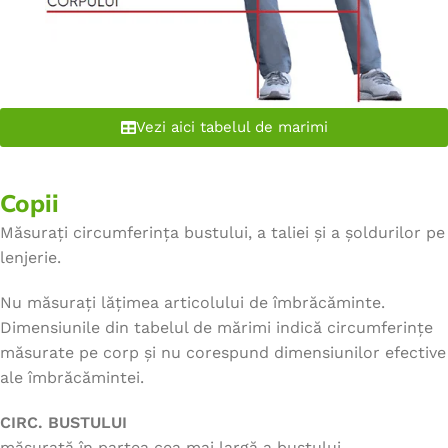
Vezi aici tabelul de marimi
Copii
Măsurați circumferința bustului, a taliei și a șoldurilor pe
lenjerie.
Nu măsurați lățimea articolului de îmbrăcăminte.
Dimensiunile din tabelul de mărimi indică circumferințe
măsurate pe corp și nu corespund dimensiunilor efective
ale îmbrăcămintei.
CIRC. BUSTULUI
măsurată în partea cea mai largă a bustului.