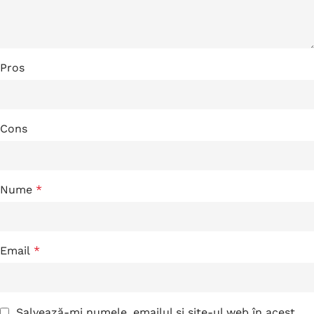
Pros
Cons
Nume
*
Email
*
Salvează-mi numele, emailul și site-ul web în acest