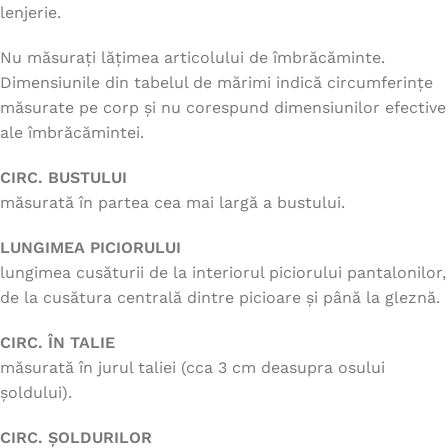
lenjerie.
Nu măsurați lățimea articolului de îmbrăcăminte.
Dimensiunile din tabelul de mărimi indică circumferințe
măsurate pe corp și nu corespund dimensiunilor efective
ale îmbrăcămintei.
CIRC. BUSTULUI
măsurată în partea cea mai largă a bustului.
LUNGIMEA PICIORULUI
lungimea cusăturii de la interiorul piciorului pantalonilor,
de la cusătura centrală dintre picioare și până la gleznă.
CIRC. ÎN TALIE
măsurată în jurul taliei (cca 3 cm deasupra osului
șoldului).
CIRC. ȘOLDURILOR