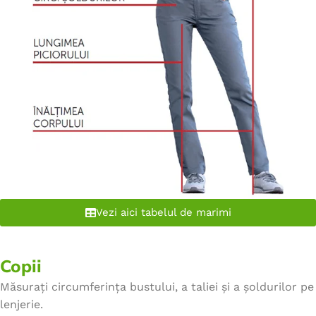
Vezi aici tabelul de marimi
Copii
Măsurați circumferința bustului, a taliei și a șoldurilor pe
lenjerie.