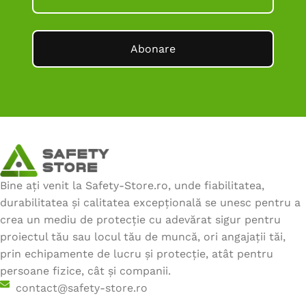
Abonare
Bine ați venit la Safety-Store.ro, unde fiabilitatea,
durabilitatea și calitatea excepțională se unesc pentru a
crea un mediu de protecție cu adevărat sigur pentru
proiectul tău sau locul tău de muncă, ori angajații tăi,
prin echipamente de lucru și protecție, atât pentru
persoane fizice, cât și companii.
contact@safety-store.ro