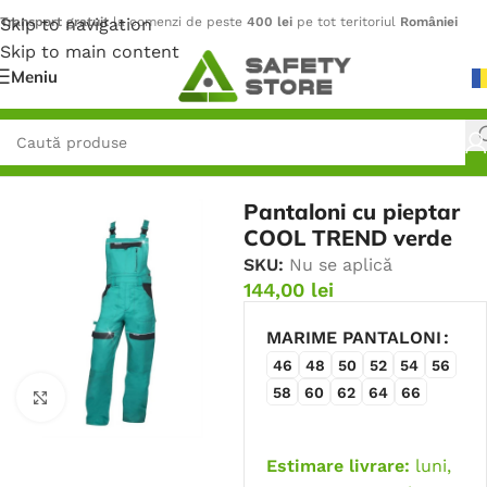
Skip to navigation
Transport gratuit
la comenzi de peste
400 lei
pe tot teritoriul
României
Skip to main content
Meniu
Prima pagină
/
Îmbrăcăminte
/
Pantaloni
Pantaloni cu pieptar
COOL TREND verde
SKU:
Nu se aplică
144,00
lei
MARIME PANTALONI
46
48
50
52
54
56
58
60
62
64
66
Faceți click pentru a mări
Estimare livrare:
luni,