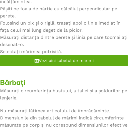
încălțămintea.
Pășiți pe foaia de hârtie cu călcâiul perpendicular pe
perete.
Folosind un pix și o riglă, trasați apoi o linie imediat în
fața celui mai lung deget de la picior.
Măsurați distanța dintre perete și linia pe care tocmai ați
desenat-o.
Selectați mărimea potrivită.
Vezi aici tabelul de marimi
Bărbați
Măsurați circumferința bustului, a taliei și a șoldurilor pe
lenjerie.
Nu măsurați lățimea articolului de îmbrăcăminte.
Dimensiunile din tabelul de mărimi indică circumferințe
măsurate pe corp și nu corespund dimensiunilor efective