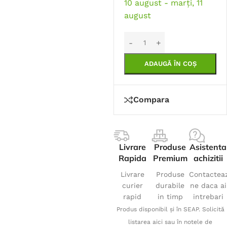
10 august - marți, 11
august
ADAUGĂ ÎN COȘ
Compara
Livrare
Produse
Asistenta
Rapida
Premium
achizitii
Livrare
Produse
Contactea
curier
durabile
ne daca ai
rapid
in timp
intrebari
Produs disponibil și în SEAP. Solicită
listarea aici sau în notele de